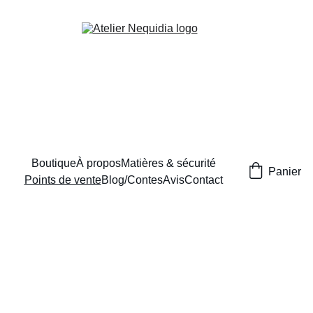
Boutique
À propos
Matières & sécurité
Panier
Points de vente
Blog/Contes
Avis
Contact