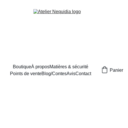
Boutique
À propos
Matières & sécurité
Panier
Points de vente
Blog/Contes
Avis
Contact