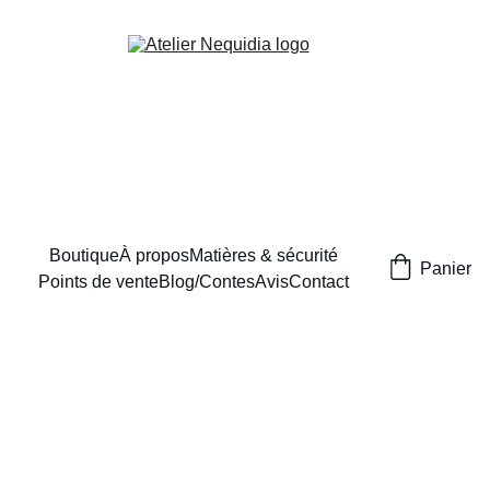
Boutique
À propos
Matières & sécurité
Panier
Points de vente
Blog/Contes
Avis
Contact