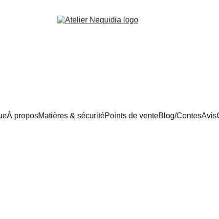
ue
À propos
Matières & sécurité
Points de vente
Blog/Contes
Avis