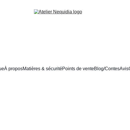
ue
À propos
Matières & sécurité
Points de vente
Blog/Contes
Avis